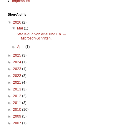
Impressum
Blog-Archiv
▼
2026
(2)
▼
Mai
(1)
Status quo von Arial und Co. —
Microsoft-Schriften...
►
April
(1)
►
2025
(3)
►
2024
(1)
►
2023
(1)
►
2022
(2)
►
2021
(4)
►
2013
(3)
►
2012
(2)
►
2011
(3)
►
2010
(10)
►
2009
(5)
►
2007
(1)