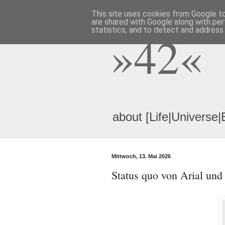
This site uses cookies from Google to 
are shared with Google along with per
statistics, and to detect and address
»42«
about [Life|Universe|
Mittwoch, 13. Mai 2026
Status quo von Arial und