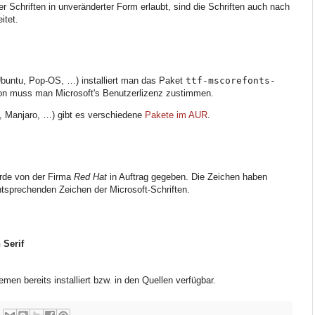
er Schriften in unveränderter Form erlaubt, sind die Schriften auch nach
itet.
Ubuntu, Pop-OS, …) installiert man das Paket
ttf-mscorefonts-
ion muss man Microsoft's Benutzerlizenz zustimmen.
, Manjaro, …) gibt es verschiedene
Pakete im AUR
.
de von der Firma
Red Hat
in Auftrag gegeben. Die Zeichen haben
ntsprechenden Zeichen der Microsoft-Schriften.
 Serif
en bereits installiert bzw. in den Quellen verfügbar.