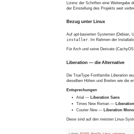
Lizenz der Schriften eine Weitergabe d
der Einstellung des Projekts weit verbre
Bezug unter Linux
Auf
apt
-basierten Systemen (Debian, 
installer
. Im Rahmen der Installat
Für Arch und seine Derivate (CachyOS
Liberation — die Alternative
Die TrueType Fontfamilie
Liberation
wur
dieselben Höhen und Breiten wie die e
Entsprechungen
Arial —
Liberation Sans
Times New Roman —
Liberation
Courier New —
Liberation Mono
Diese sind auf den meisten Linux-System
Labels:
FOSS
,
HowTo
,
Linux
,
universe