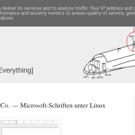
deliver its services and to analyze traffic. Your IP address and
formance and security metrics to ensure quality of service, ge
 abuse.
Everything]
 Co. — Microsoft-Schriften unter Linux