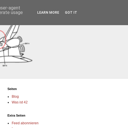
 user-agent
nerate usage
LEARN MORE
GOT IT
Seiten
Blog
Was ist 42
Extra Seiten
Feed abonnieren