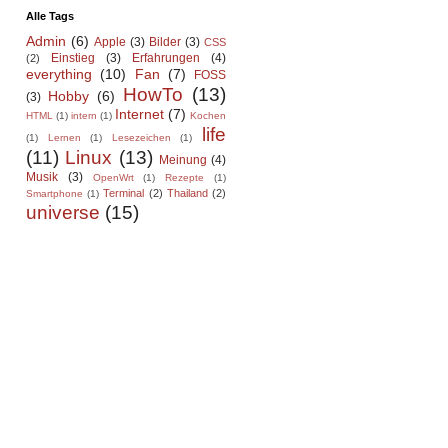
Alle Tags
Admin
(6)
Apple
(3)
Bilder
(3)
CSS
Einstieg
(3)
Erfahrungen
(4)
(2)
everything
(10)
Fan
(7)
FOSS
HowTo
(13)
Hobby
(6)
(3)
Internet
(7)
HTML
(1)
intern
(1)
Kochen
life
(1)
Lernen
(1)
Lesezeichen
(1)
(11)
Linux
(13)
Meinung
(4)
Musik
(3)
OpenWrt
(1)
Rezepte
(1)
Terminal
(2)
Thailand
(2)
Smartphone
(1)
universe
(15)