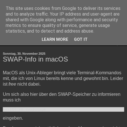
This site uses cookies from Google to deliver its services
»42«
and to analyze traffic. Your IP address and user-agent are
shared with Google along with performance and security
metrics to ensure quality of service, generate usage
about [Life|Universe|Everything]
statistics, and to detect and address abuse.
LEARN MORE
GOT IT
▼
Sonntag, 30. November 2025
SWAP-Info in macOS
MacOS als Unix-Ableger bringt viele Terminal-Kommandos
mit, die ich von Linux bereits kenne und gewohnt bin. Leider
ist
free
nicht dabei.
Um sich also hier über den SWAP-Speicher zu informieren
muss ich
sysctl vm.swapusage
eingeben.